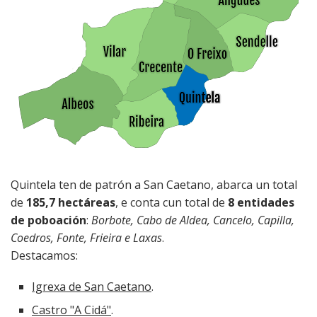
contratante
Ordenanzas
Instalacións
Ribeira
Patrimonio
deportivas
Transparencia
Sendelle
Roteiros de
Sanidade
sendeirismo
Vilar
Educación
Festas e
romarías
Cultura
Recadación e
Quintela ten de patrón a San Caetano, abarca un total
xestión
de
185,7 hectáreas
, e conta cun total de
8 entidades
económica
de poboación
:
Borbote, Cabo de Aldea, Cancelo, Capilla,
Coedros, Fonte, Frieira e Laxas
.
Seguridade
Destacamos:
cidadá
Igrexa de San Caetano
.
Medio rural
Castro "A Cidá"
.