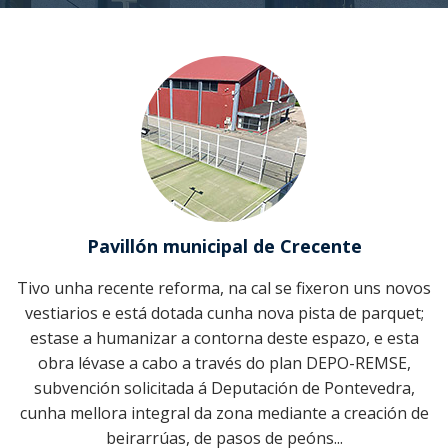
Noticias
O pleno
Organigrama
social
Perfil do
Miradoiros
contratante
Ordenanzas
Comisión
Parroquias
Instalacións
especial de
Patrimonio
deportivas
Transparencia
Albeos
contas
Direccións de
Roteiros de
interese
Sanidade
Ameixeira
Actas
sendeirismo
Inventario
Educación
Angudes
Festas e
romarías
Cultura
Pavillón municipal de Crecente
Crecente
Recadación e
Tivo unha recente reforma, na cal se fixeron uns novos
Filgueira
xestión
vestiarios e está dotada cunha nova pista de parquet;
económica
estase a humanizar a contorna deste espazo, e esta
O Freixo
obra lévase a cabo a través do plan DEPO-REMSE,
Seguridade
subvención solicitada á Deputación de Pontevedra,
Quintela
cidadá
cunha mellora integral da zona mediante a creación de
beirarrúas, de pasos de peóns...
Rebordechán