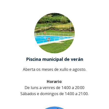
Medio rural
Ribeira
Xulgado de
paz
Sendelle
Contacto
Vilar
Piscina municipal de verán
Aberta os meses de xullo e agosto.
Horario
:
De luns a venres de 14:00 a 20:00
Sábados e domingos de 14:00 a 21:00.