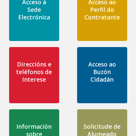
Acceso á
Acceso ao
Sede
Perfil do
Electrónica
Contratante
Direccións e
Acceso ao
teléfonos de
Buzón
Interese
Cidadán
Información
Solicitude de
sobre
Alumeado