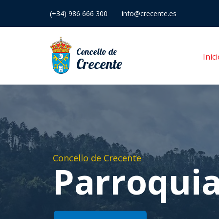
(+34) 986 666 300
info@crecente.es
Concello de
Inic
Crecente
Concello de Crecente
Parroqui