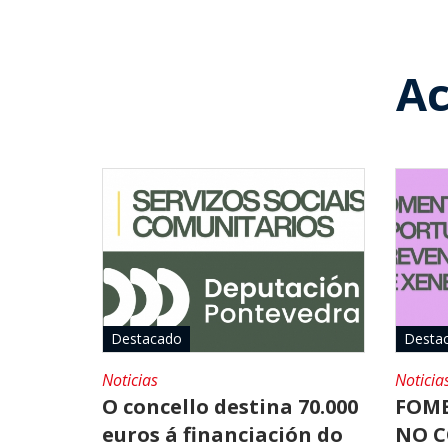
Ac
Destacado
Desta
Noticias
Noticia
O concello destina 70.000
FOME
euros á financiación do
NO C