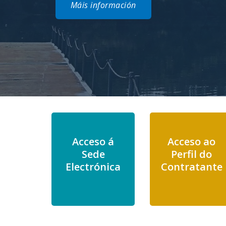
Máis información
Acceso á
Acceso ao
Sede
Perfil do
Electrónica
Contratante