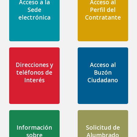
Acceso a la
Acceso al
Sede
Perfil del
electrónica
Contratante
Direcciones y
Acceso al
teléfonos de
Buzón
Interés
Ciudadano
Información
Solicitud de
sobre
Alumbrado