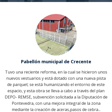
Noticias
El pleno
Organigrama
contratante
Miradores
Instalaciones
Ordenanzas
Comisión
Parroquias
deportivas
Transparencia
especial de
Patrimonio
Albeos
cuentas
Direcciones de
Sanidad
Rutas de
interés
Ameixeira
Actas
senderismo
Educación
Inventario
Angudes
Fiestas y
Cultura
romerías
Pabellón municipal de Crecente
Crecente
Recaudación y
gestión
Tuvo una reciente reforma, en la cual se hicieron unos
Filgueira
económica
nuevos vestuarios y está dotado con una nueva pista
de parquet; se está humanizando el entorno de este
O Freixo
Seguridad
espacio, y esta obra se lleva a cabo a través del plan
ciudadana
DEPO- REMSE, subvención solicitada a la Diputación de
Quintela
Pontevedra, con una mejora integral de la zona
Medio rural
mediante la creación de aceras,pasos de cebra...
Rebordechán