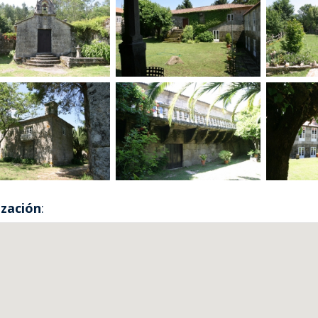
ización
: