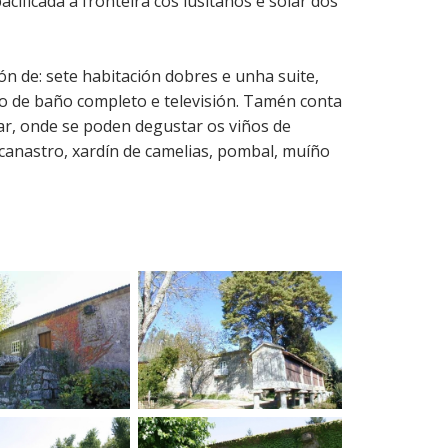
 pacificada a fronteira cos lusitanos e solar dos
ón de: sete habitación dobres e unha suite,
to de baño completo e televisión. Tamén conta
ar, onde se poden degustar os viños de
a, canastro, xardín de camelias, pombal, muíño