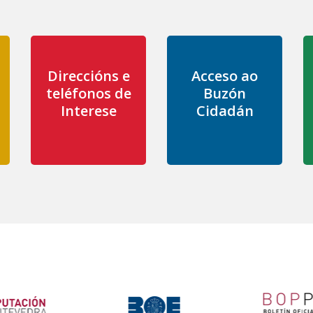
Direccións e
Acceso ao
teléfonos de
Buzón
Interese
Cidadán