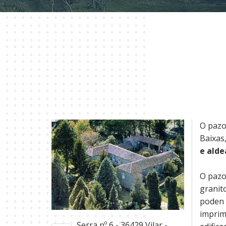
O pazo 
Baixas
e alde
O pazo
granit
poden 
imprim
Serra nº 6 - 36429 Vilar -