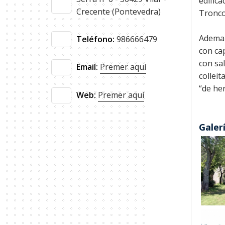
edifica
Crecente (Pontevedra)
Tronco
Ademai
Teléfono:
986666479
con ca
con sa
Email:
Premer aquí
colleit
“de he
Web:
Premer aquí
Galer