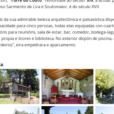
ción,
"Torre do Couto"
remóntase ao século
XIV
; a actual,
so Sarmiento de Lira e Soutomaior, é do século XVII.
s da súa admirable beleza arquitectónica e paisaxística disp
pacidade para cinco persoas, todas elas equipadas con cuar
lóns para reunións, sala de estar, bar, comedor, bodega-lag
a propia e licores e biblioteca. No exterior dispón de piscin
rdeiros”, eira empedrara e aparcamento.
ía
: