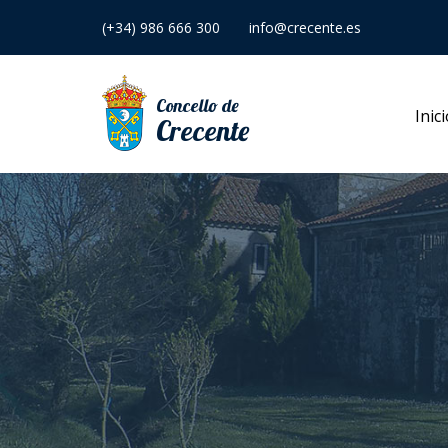
(+34) 986 666 300
info@crecente.es
Concello de
Inic
Crecente