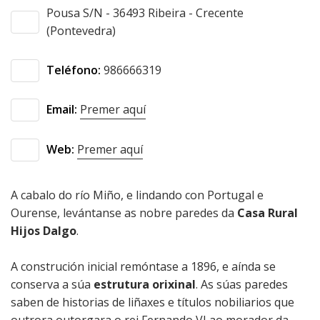
contratante
Ordenanzas
Pousa S/N - 36493 Ribeira - Crecente
Instalacións
Ribeira
(Pontevedra)
deportivas
Transparencia
Sendelle
Teléfono:
986666319
Sanidade
Vilar
Educación
Email:
Premer aquí
Cultura
Web:
Premer aquí
Recadación e
A cabalo do río Miño, e lindando con Portugal e
xestión
Ourense, levántanse as nobre paredes da
Casa Rural
económica
Hijos Dalgo
.
Seguridade
cidadá
A construción inicial remóntase a 1896, e aínda se
conserva a súa
estrutura orixinal
. As súas paredes
Medio rural
saben de historias de liñaxes e títulos nobiliarios que