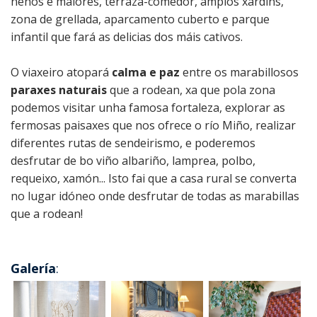
nenos e maiores, terraza-comedor, amplos xardíns,
zona de grellada, aparcamento cuberto e parque
infantil que fará as delicias dos máis cativos.
O viaxeiro atopará
calma e paz
entre os marabillosos
paraxes naturais
que a rodean, xa que pola zona
podemos visitar unha famosa fortaleza, explorar as
fermosas paisaxes que nos ofrece o río Miño, realizar
diferentes rutas de sendeirismo, e poderemos
desfrutar de bo viño albariño, lamprea, polbo,
requeixo, xamón... Isto fai que a casa rural se converta
no lugar idóneo onde desfrutar de todas as marabillas
que a rodean!
Galería
: