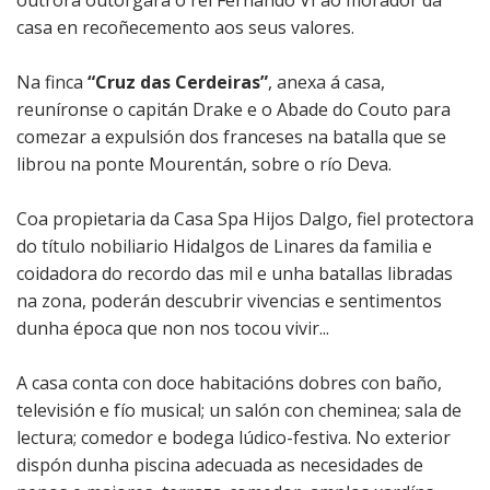
outrora outorgara o rei Fernando VI ao morador da
Xulgado de
casa en recoñecemento aos seus valores.
paz
Na finca
“Cruz das Cerdeiras”
, anexa á casa,
reuníronse o capitán Drake e o Abade do Couto para
comezar a expulsión dos franceses na batalla que se
librou na ponte Mourentán, sobre o río Deva.
Coa propietaria da Casa Spa Hijos Dalgo, fiel protectora
do título nobiliario Hidalgos de Linares da familia e
coidadora do recordo das mil e unha batallas libradas
na zona, poderán descubrir vivencias e sentimentos
dunha época que non nos tocou vivir...
A casa conta con doce habitacións dobres con baño,
televisión e fío musical; un salón con cheminea; sala de
lectura; comedor e bodega lúdico-festiva. No exterior
dispón dunha piscina adecuada as necesidades de