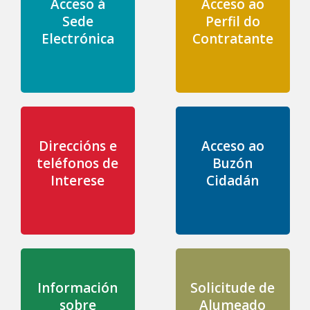
Acceso á
Acceso ao
Sede
Perfil do
Electrónica
Contratante
Direccións e
Acceso ao
teléfonos de
Buzón
Interese
Cidadán
Información
Solicitude de
sobre
Alumeado