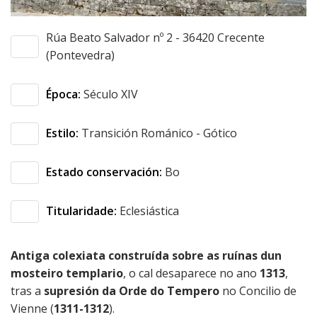
contratante
Ordenanzas
Instalacións
Ribeira
Rúa Beato Salvador nº 2 - 36420 Crecente
deportivas
Transparencia
(Pontevedra)
Sendelle
Sanidade
Época:
Século XIV
Vilar
Educación
Estilo:
Transición Románico - Gótico
Cultura
Estado conservación:
Bo
Recadación e
xestión
Titularidade:
Eclesiástica
económica
Seguridade
Antiga colexiata construída sobre as ruínas dun
cidadá
mosteiro templario
, o cal desaparece no ano
1313
,
tras a
supresión da Orde do Tempero
no Concilio de
Medio rural
Vienne (
1311-1312
).