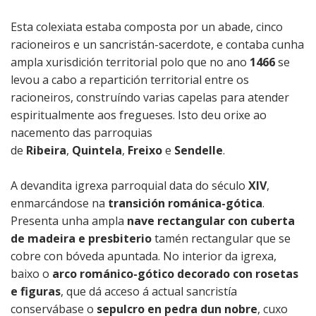
Xulgado de
Esta colexiata estaba composta por un abade, cinco
paz
racioneiros e un sancristán-sacerdote, e contaba cunha
ampla xurisdición territorial polo que no ano
1466
se
levou a cabo a repartición territorial entre os
racioneiros, construíndo varias capelas para atender
espiritualmente aos fregueses. Isto deu orixe ao
nacemento das parroquias
de
Ribeira
,
Quintela
,
Freixo
e
Sendelle
.
A devandita igrexa parroquial data do século
XIV
,
enmarcándose na
transición románica-gótica
.
Presenta unha ampla
nave rectangular con cuberta
de madeira e presbiterio
tamén rectangular que se
cobre con bóveda apuntada. No interior da igrexa,
baixo o
arco románico-gótico decorado con rosetas
e figuras
, que dá acceso á actual sancristía
conservábase o
sepulcro en pedra dun nobre
, cuxo