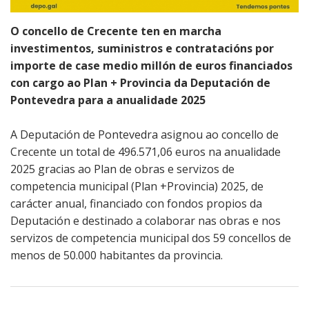
Recaudación y
gestión
Ribeira
O concello de Crecente ten en marcha
económica
investimentos, suministros e contratacións por
Sendelle
importe de case medio millón de euros financiados
Seguridad
con cargo ao Plan + Provincia da Deputación de
ciudadana
Vilar
Pontevedra para a anualidade 2025
Medio rural
A Deputación de Pontevedra asignou ao concello de
Crecente un total de 496.571,06 euros na anualidade
Juzgado de paz
2025 gracias ao Plan de obras e servizos de
competencia municipal (Plan +Provincia) 2025, de
carácter anual, financiado con fondos propios da
Deputación e destinado a colaborar nas obras e nos
servizos de competencia municipal dos 59 concellos de
menos de 50.000 habitantes da provincia.